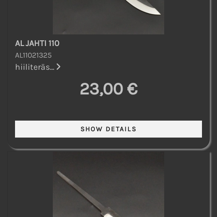
AL JAHTI 110
AL11021325
hiiliteräs...
23,00 €