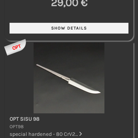
29,00 €
OPT
OPT SISU 98
OPT98
special hardened - 80 CrV2...