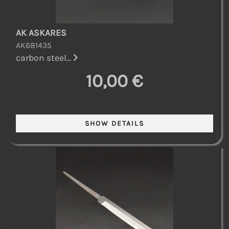
AK ASKARES
AK681435
carbon steel...
10,00 €