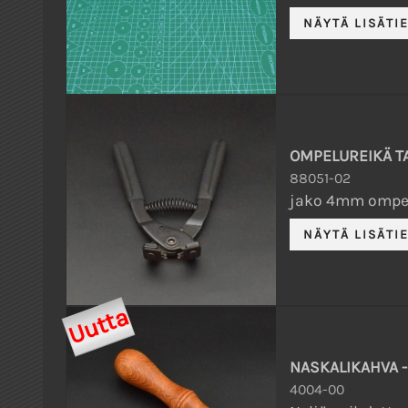
OMPELUREIKÄ TAL
88051-02
jako 4mm ompelup
Uutta
NASKALIKAHVA -
4004-00