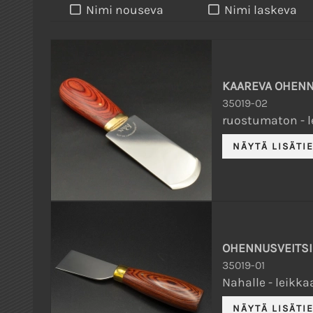
Nimi nouseva
Nimi laskeva
KAAREVA OHENNU
35019-02
ruostumaton - l
OHENNUSVEITSI 
35019-01
Nahalle - leikk