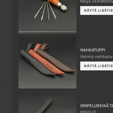
Neljä vaihdetta
NAHKATUPPI
Valmis nahkatup
OMPELUREIKÄ TAL
88051-01