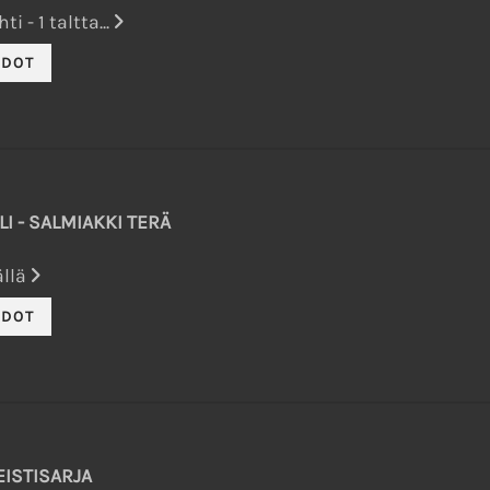
- 1 taltta...
I - SALMIAKKI TERÄ
ällä
ISTISARJA