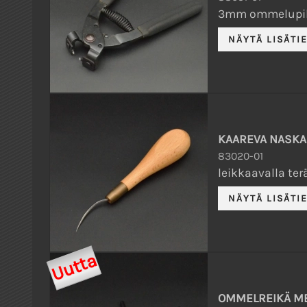
3mm ommelupihti 
KAAREVA NASKAL
83020-01
leikkaavalla ter
Uutta
OMMELREIKÄ ME