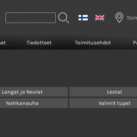
Toi
set
Tiedotteet
Toimitusehdot
P
Langat ja Neulat
Lestat
Nahkanauha
Valmiit tupet