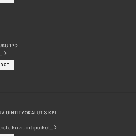
UKU 120
..
UVIOINTITYÖKALUT 3 KPL
piste kuviointipuikot...