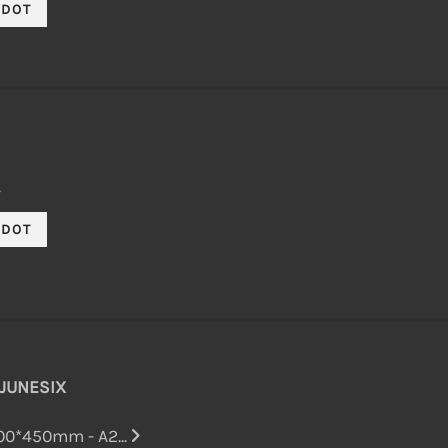
 JUNESIX
00*450mm - A2...