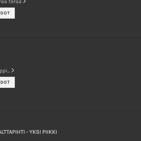
vaa terää
pi...
TTAPIHTI - YKSI PIIKKI