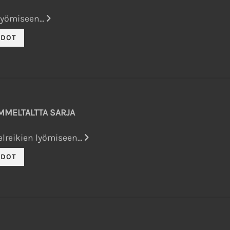
lyömiseen...
OMMELTALTTA SARJA
lreikien lyömiseen...