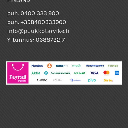
FINLAND
puh. 0400 333 900
puh. +358400333900
info@puukkotarvike.fi
Y-tunnus: 0688732-7