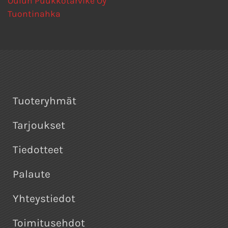
Oulun Puukkotarvike Oy
Tuontinahka
Tuoteryhmät
Tarjoukset
Tiedotteet
Palaute
Yhteystiedot
Toimitusehdot