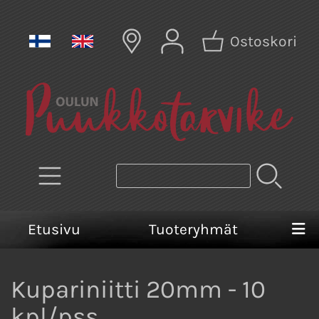
Ostoskori
Etusivu
Tuoteryhmät
Kupariniitti 20mm - 10
kpl/pss