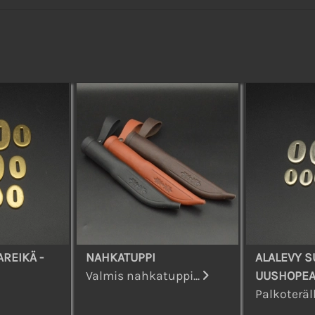
REIKÄ -
NAHKATUPPI
ALALEVY S
Valmis nahkatuppi...
UUSHOPE
Palkoteräll