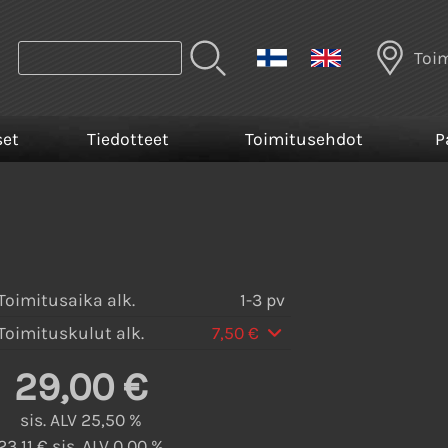
Toi
set
Tiedotteet
Toimitusehdot
P
Toimitusaika alk.
1-3 pv
Toimituskulut alk.
7,50 €
29,00 €
sis. ALV 25,50 %
23,11 € sis. ALV 0,00 %