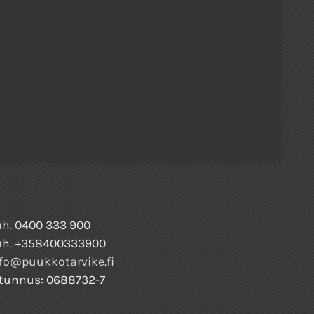
h. 0400 333 900
uh. +358400333900
fo@puukkotarvike.fi
tunnus: 0688732-7