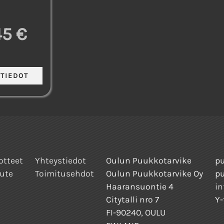
45 €
otteet
Yhteystiedot
Oulun Puukkotarvike
pu
ute
Toimitusehdot
Oulun Puukkotarvike Oy
p
Haaransuontie 4
in
Citytalli nro 7
Y-
FI-90240, OULU