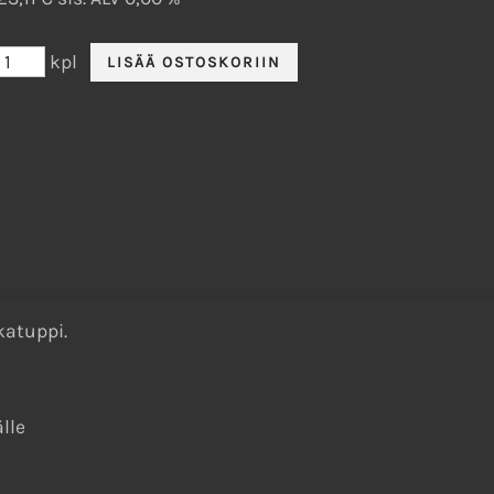
kpl
katuppi.
lle