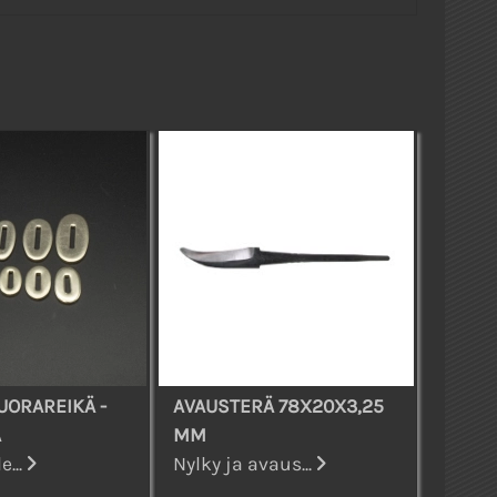
UORAREIKÄ -
AVAUSTERÄ 78X20X3,25
A
MM
e...
Nylky ja avaus...