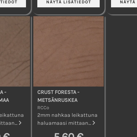
A -
CRUST FORESTA -
MAA
METSÄNRUSKEA
RCCo
eikattuna
2mm nahkaa leikattuna
ttaan...
haluamaasi mittaan...
 €
5,60 €