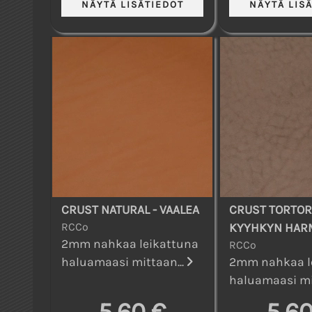
CRUST NATURAL - VAALEA
CRUST TORTOR
RCCo
KYYHKYN HAR
2mm nahkaa leikattuna
RCCo
haluamaasi mittaan...
2mm nahkaa l
haluamaasi mi
5,60 €
5,60