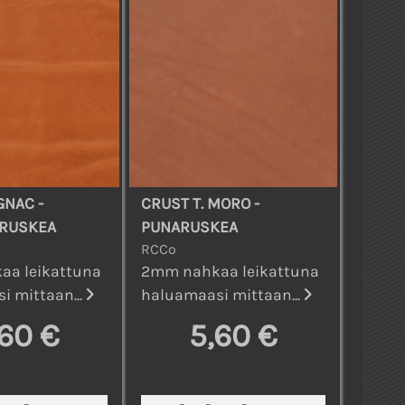
GNAC -
CRUST T. MORO -
 RUSKEA
PUNARUSKEA
RCCo
a leikattuna
2mm nahkaa leikattuna
i mittaan...
haluamaasi mittaan...
,60 €
5,60 €