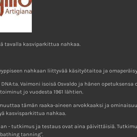
llä tavalla kasviparkittua nahkaa.
piseen nahkaan liittyvää käsityötaitoa ja omaperäisy
 DNA:ta. Vaimoni isoisä Osvaldo ja hänen opetuksensa
toiminut jo vuodesta 1961 lähtien.
 muuttaa tämän raaka-aineen arvokkaaksi ja ominaisuu
yä kasvisparkittua nahkaa.
aan - tutkimus ja testaus ovat aina päivittäisiä. Tutk
bathing tanning".