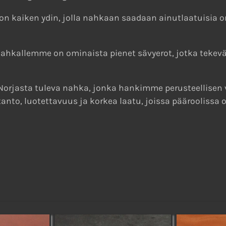
 on kaiken ydin, jolla nahkaan saadaan ainutlaatuisia 
le nahkallemme on ominaista pienet sävyerot, jotka tekev
orjasta tuleva nahka, jonka hankimme perusteellisen v
nto, luotettavuus ja korkea laatu, joissa pääroolissa 