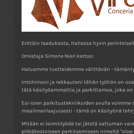
Erittäin laadukasta, Italiassa hyvin perinteise
Omistaja Simone Nieri kertoo:
Haluamme tuotteidemme välittävän - tämäntyyp
Intohimoni ja rakkauteni tähän työhön on osa
tätä käsityöammattia ja parkittamoa, joka on 
Esi-isien parkitustekniikoiden avulla voimme
maailmanlaajuisesti - tämä on käsityönä teht
Mitään ei laiminlyödä tai jätetä sattuman var
pitkäkestoiseen parkitsemiseen nimeltä "slow 