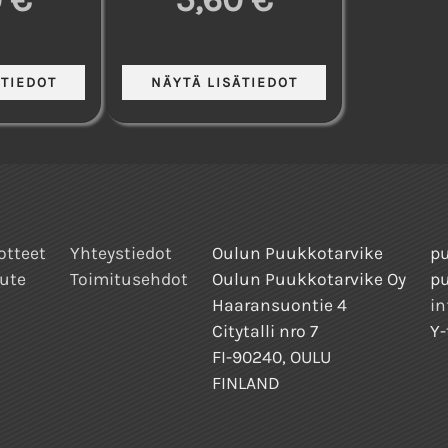
otteet
Yhteystiedot
Oulun Puukkotarvike
pu
ute
Toimitusehdot
Oulun Puukkotarvike Oy
p
Haaransuontie 4
in
Citytalli nro 7
Y-
FI-90240, OULU
FINLAND