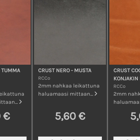
- TUMMA
CRUST NERO - MUSTA
CRUST CO
RCCo
KONJAKIN
2mm nahkaa leikattuna
RCCo
eikattuna
haluamaasi mittaan...
2mm nahka
ttaan...
haluamaas
 €
5,60 €
5