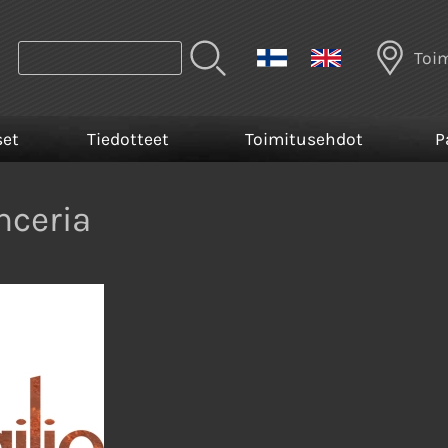
Toi
set
Tiedotteet
Toimitusehdot
P
onceria