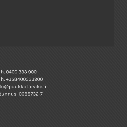
h. 0400 333 900
uh. +358400333900
fo@puukkotarvike.fi
tunnus: 0688732-7