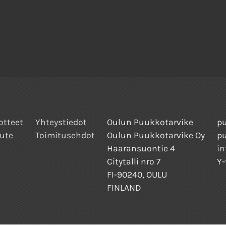
otteet
Yhteystiedot
Oulun Puukkotarvike
pu
ute
Toimitusehdot
Oulun Puukkotarvike Oy
p
Haaransuontie 4
in
Citytalli nro 7
Y-
FI-90240, OULU
FINLAND