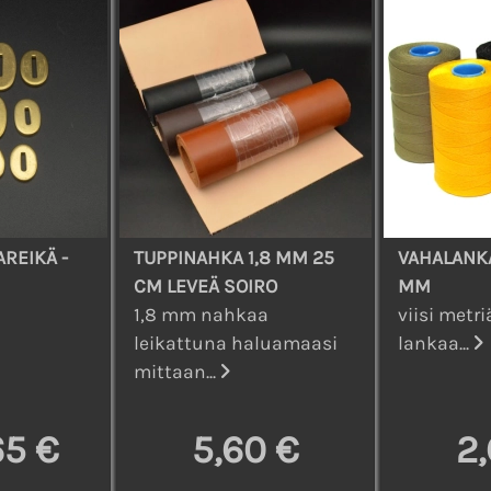
REIKÄ -
TUPPINAHKA 1,8 MM 25
VAHALANKA 
CM LEVEÄ SOIRO
MM
1,8 mm nahkaa
viisi metr
leikattuna haluamaasi
lankaa...
mittaan...
65 €
5,60 €
2