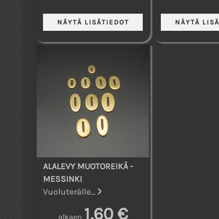
ALALEVY MUOTOREIKÄ -
MESSINKI
Vuoluterälle...
1,60 €
alkaen