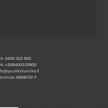
h. 0400 333 900
uh. +358400333900
fo@puukkotarvike.fi
tunnus: 0688732-7