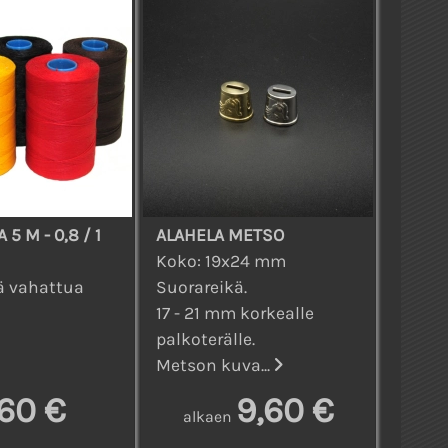
5 M - 0,8 / 1
ALAHELA METSO
Koko: 19x24 mm
iä vahattua
Suorareikä.
17 - 21 mm korkealle
palkoterälle.
Metson kuva...
,60 €
9,60 €
alkaen