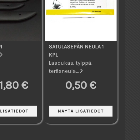
I
SATULASEPÄN NEULA 1
KPL
Laadukas, tylppä,
teräsneula...
1,80 €
0,50 €