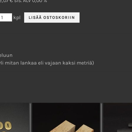
2,07 € sis. ALV 0,00 %
kpl
peluun
li mitan lankaa eli vajaan kaksi metriä)