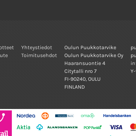
otteet
Yhteystiedot
Oulun Puukkotarvike
pu
ute
Toimitusehdot
Oulun Puukkotarvike Oy
p
Haaransuontie 4
in
Citytalli nro 7
Y-
FI-90240, OULU
FINLAND