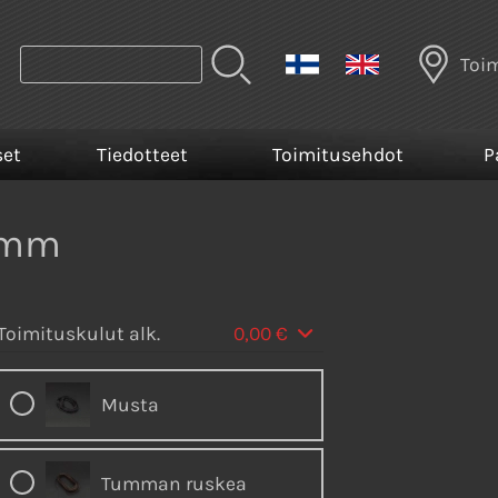
Toi
set
Tiedotteet
Toimitusehdot
P
1 mm
Toimituskulut alk.
0,00 €
Musta
Tumman ruskea