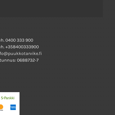
h. 0400 333 900
uh. +358400333900
fo@puukkotarvike.fi
tunnus: 0688732-7