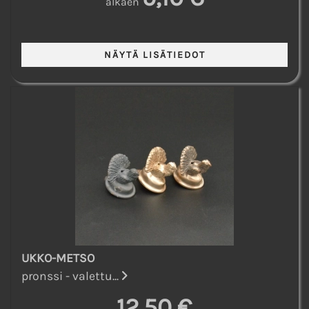
alkaen
UKKO-METSO
pronssi - valettu...
12,50 €