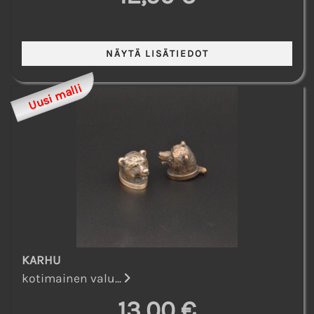
Uusi malli
KARHU
kotimainen valu...
13,00 €