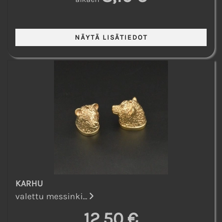
KARHU
valettu messinki...
12,50 €