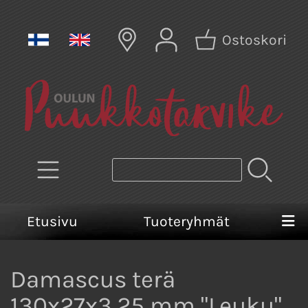
Ostoskori
Etusivu
Tuoteryhmät
Damascus terä
130x27x3,25 mm "Leuku"