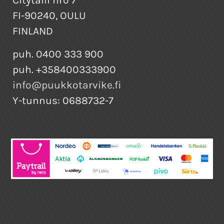
Citytalli nro 7
FI-90240, OULU
FINLAND
puh. 0400 333 900
puh. +358400333900
info@puukkotarvike.fi
Y-tunnus: 0688732-7