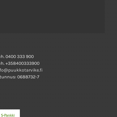
h. 0400 333 900
uh. +358400333900
fo@puukkotarvike.fi
tunnus: 0688732-7