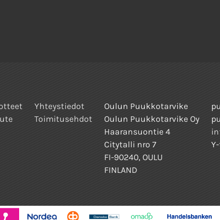
otteet
Yhteystiedot
Oulun Puukkotarvike
pu
ute
Toimitusehdot
Oulun Puukkotarvike Oy
p
Haaransuontie 4
in
Citytalli nro 7
Y-
FI-90240, OULU
FINLAND