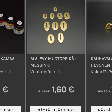
HKAMAALI
ALALEVY MUOTOREIKÄ -
KAUHAVAL
MESSINKI
HEVONEN
ml...
Vuoluterälle...
Koko: 17x2
 €
1,60 €
alkaen
alkaen