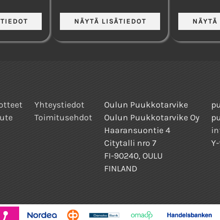
otteet
Yhteystiedot
Oulun Puukkotarvike
pu
ute
Toimitusehdot
Oulun Puukkotarvike Oy
p
Haaransuontie 4
in
Citytalli nro 7
Y-
FI-90240, OULU
FINLAND