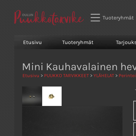
Tuoteryhmät
Etusivu
Tuoteryhmät
Tarjouk
Mini Kauhavalainen he
Etusivu
>
PUUKKO TARVIKKEET
>
YLÄHELAT
>
Perinte