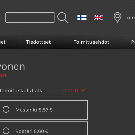
Toi
set
Tiedotteet
Toimitusehdot
P
vonen
iset
Toimituskulut alk.
0,00 €
Messinki
5,57 €
Rosteri
6,60 €