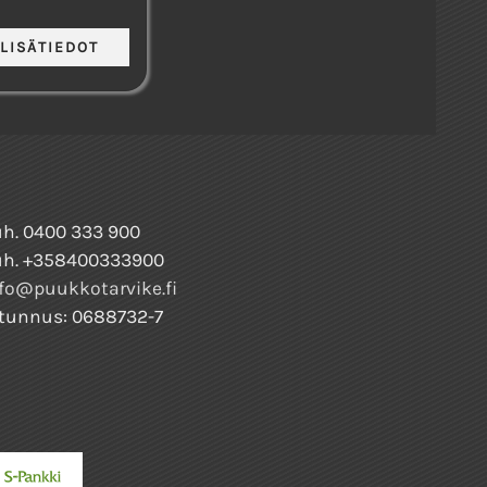
h. 0400 333 900
uh. +358400333900
fo@puukkotarvike.fi
tunnus: 0688732-7