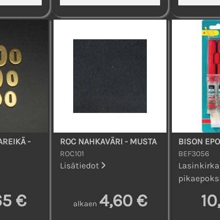
REIKÄ -
ROC NAHKAVÄRI - MUSTA
BISON EPO
ROC101
BEF3056
Lisätiedot
Lasinkirka
pikaepoksi
65 €
4,60 €
10
alkaen