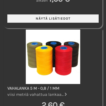
alkaen
VAHALANKA 5 M - 0,8 / 1 MM
viisi metriä vahattua lankaa...
2,60 €