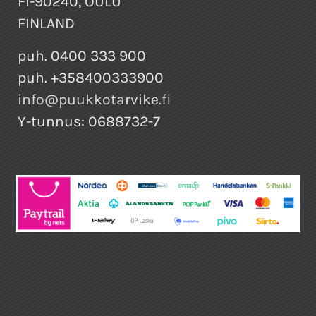
FI-90240, OULU
FINLAND
puh. 0400 333 900
puh. +358400333900
info@puukkotarvike.fi
Y-tunnus: 0688732-7