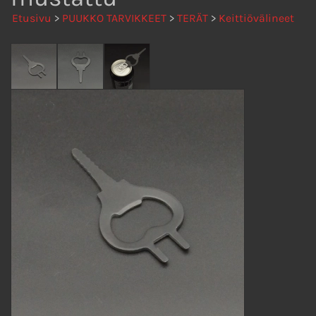
Etusivu
>
PUUKKO TARVIKKEET
>
TERÄT
>
Keittiövälineet