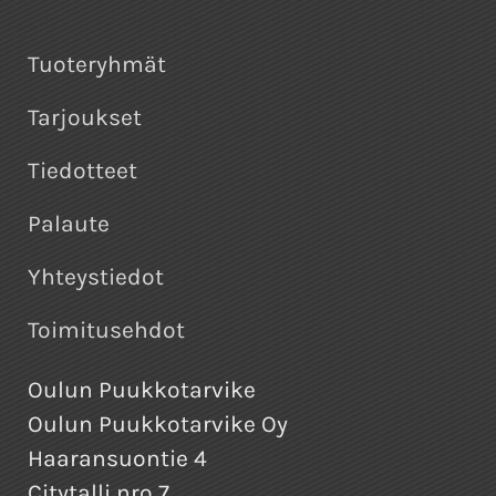
Tuoteryhmät
Tarjoukset
Tiedotteet
Palaute
Yhteystiedot
Toimitusehdot
Oulun Puukkotarvike
Oulun Puukkotarvike Oy
Haaransuontie 4
Citytalli nro 7