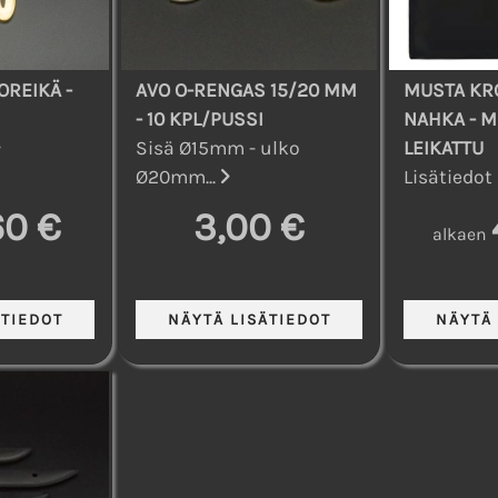
OREIKÄ -
AVO O-RENGAS 15/20 MM
MUSTA KR
- 10 KPL/PUSSI
NAHKA - 
Sisä Ø15mm - ulko
LEIKATTU
Ø20mm...
Lisätiedot
60 €
3,00 €
alkaen