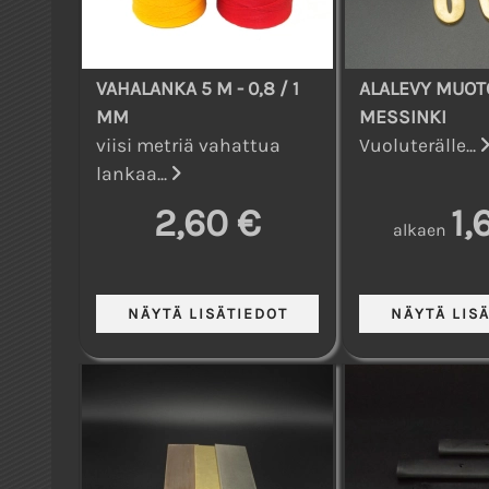
VAHALANKA 5 M - 0,8 / 1
ALALEVY MUOT
MM
MESSINKI
viisi metriä vahattua
Vuoluterälle...
lankaa...
2,60 €
1,
alkaen