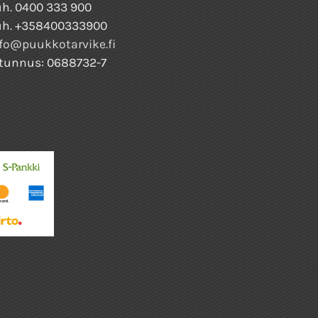
h. 0400 333 900
uh. +358400333900
fo@puukkotarvike.fi
tunnus: 0688732-7