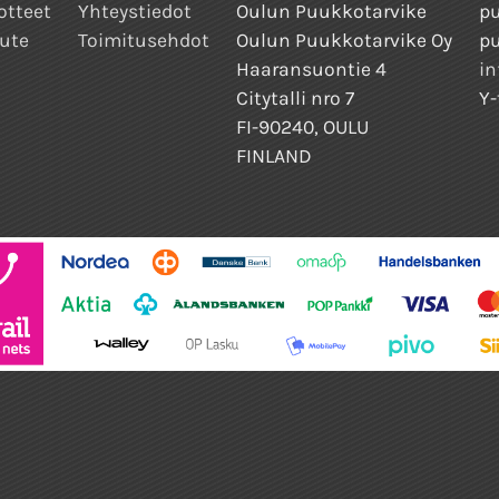
otteet
Yhteystiedot
Oulun Puukkotarvike
pu
ute
Toimitusehdot
Oulun Puukkotarvike Oy
p
Haaransuontie 4
in
Citytalli nro 7
Y-
FI-90240, OULU
FINLAND