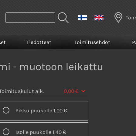
Toi
set
Tiedotteet
Toimitusehdot
P
i - muotoon leikattu
Toimituskulut alk.
0,00 €
Pikku puukolle
1,00 €
Isolle puukolle
1,40 €