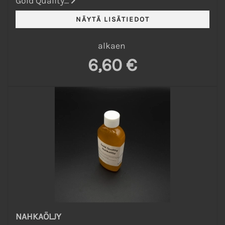
Gold Quality...
alkaen
6,60 €
NAHKAÖLJY