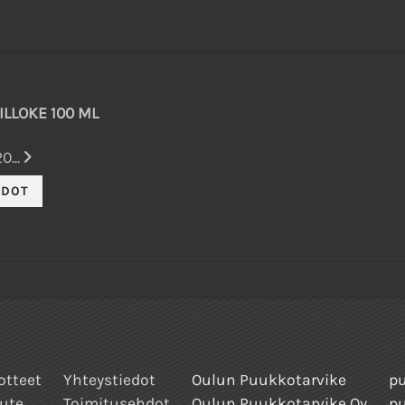
ILLOKE 100 ML
0...
otteet
Yhteystiedot
Oulun Puukkotarvike
pu
ute
Toimitusehdot
Oulun Puukkotarvike Oy
p