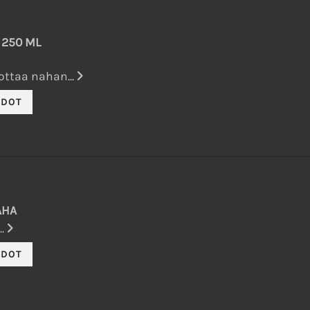
 250 ML
lottaa nahan...
AHA
..