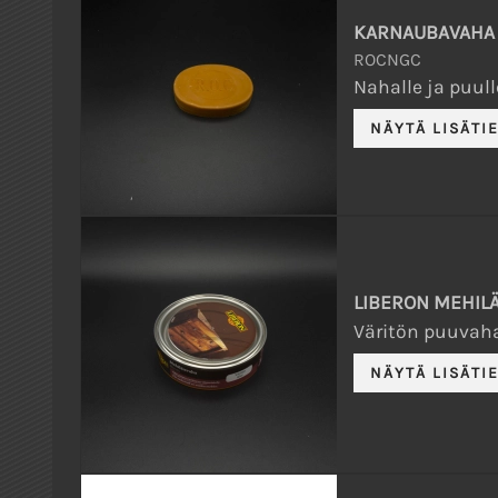
KARNAUBAVAHA
ROCNGC
Nahalle ja puulle
LIBERON MEHILÄ
Väritön puuvaha