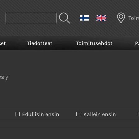
Toi
set
Tiedotteet
Toimitusehdot
P
tely
Edullisin ensin
Kallein ensin