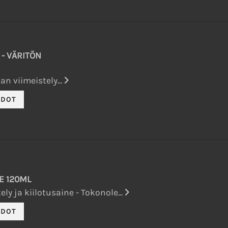
 - VÄRITÖN
n viimeistely...
E 120ML
ly ja kiilotusaine - Tokonole...