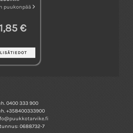
en puukonpää
1,85 €
h. 0400 333 900
uh. +358400333900
fo@puukkotarvike.fi
tunnus: 0688732-7