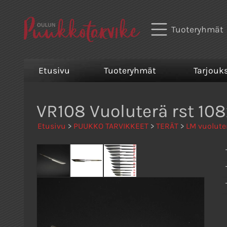
Tuoteryhmät
Etusivu
Tuoteryhmät
Tarjouk
VR108 Vuoluterä rst 1
Etusivu
>
PUUKKO TARVIKKEET
>
TERÄT
>
LM vuolute