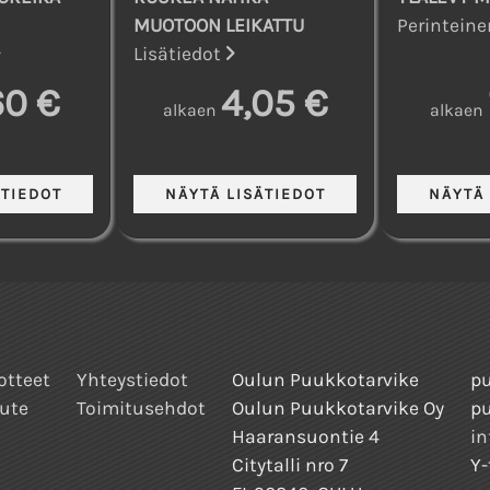
MUOTOON LEIKATTU
Perintein
Lisätiedot
60 €
4,05 €
alkaen
alkaen
otteet
Yhteystiedot
Oulun Puukkotarvike
pu
ute
Toimitusehdot
Oulun Puukkotarvike Oy
p
Haaransuontie 4
in
Citytalli nro 7
Y-