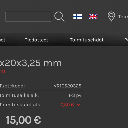
Toi
set
Tiedotteet
Toimitusehdot
P
08x20x3,25 mm
rät
Tuotekoodi
VR10520325
Toimitusaika alk.
1-3 pv
Toimituskulut alk.
7,50 €
15,00 €