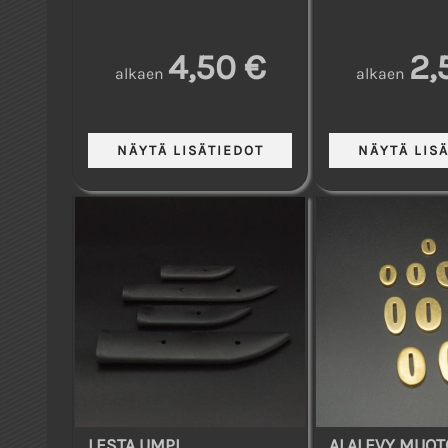
4,50 €
2,
alkaen
alkaen
LESTA UMPI
ALALEVY MUOT