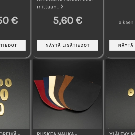
mittaan...
50 €
5,60 €
alkaen
OREIKÄ -
RUSKEA NAHKA -
YLÄLEVY M