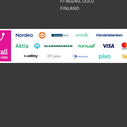
FI-90240, OULU
FINLAND