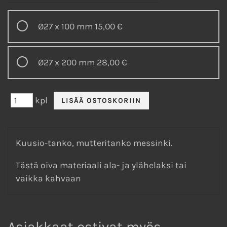
Ø27 x 100 mm
15,00 €
Ø27 x 200 mm
28,00 €
kpl
Kuusio-tanko, mutteritanko messinki.
Tästä oiva materiaali ala- ja ylähelaksi tai
vaikka kahvaan
Asiakkaat ostivat myös