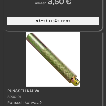
3,50 €
alkaen
PUNSSELI KAHVA
8200-01
Punsseli kahva...