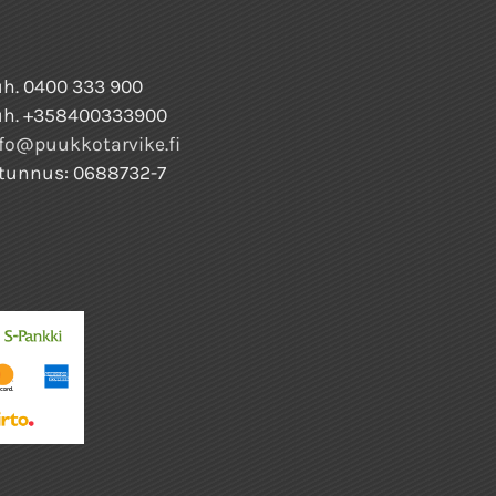
h. 0400 333 900
uh. +358400333900
fo@puukkotarvike.fi
tunnus: 0688732-7