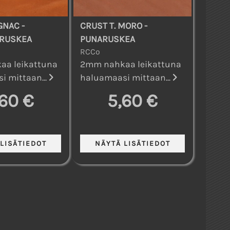
GNAC -
CRUST T. MORO -
 RUSKEA
PUNARUSKEA
RCCo
a leikattuna
2mm nahkaa leikattuna
i mittaan...
haluamaasi mittaan...
,60 €
5,60 €