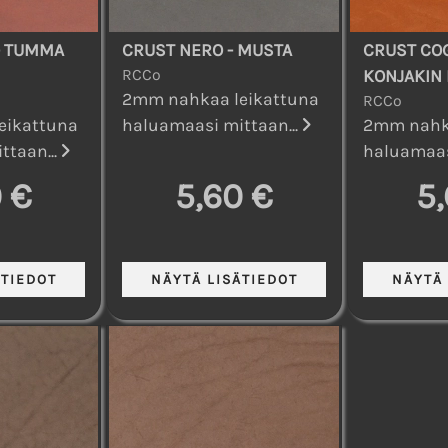
- TUMMA
CRUST NERO - MUSTA
CRUST CO
RCCo
KONJAKIN
2mm nahkaa leikattuna
RCCo
eikattuna
haluamaasi mittaan...
2mm nahka
ttaan...
haluamaas
 €
5,60 €
5