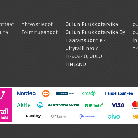
otteet
Yhteystiedot
Oulun Puukkotarvike
pu
ute
Toimitusehdot
Oulun Puukkotarvike Oy
p
Haaransuontie 4
in
Citytalli nro 7
Y-
FI-90240, OULU
FINLAND