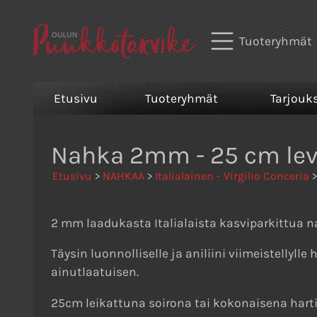
Tuoteryhmät
Etusivu
Tuoteryhmät
Tarjouk
Nahka 2mm - 25 cm lev
Etusivu
>
NAHKAA
>
Italialainen - Virgilio Conceria
>
2 mm laadukasta Italialaista kasviparkittua 
Täysin luonnolliselle ja aniliini viimeistellyl
ainutlaatuisen.
25cm leikattuna soirona tai kokonaisena har