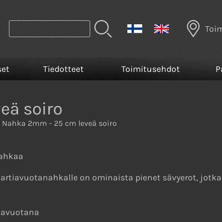
Toi
set
Tiedotteet
Toimitusehdot
P
eä soiro
 Nahka 2mm - 25 cm leveä soiro
nahkaa
le hartiavuotanahkalle on ominaista pienet sävyerot, jotk
tiavuotana