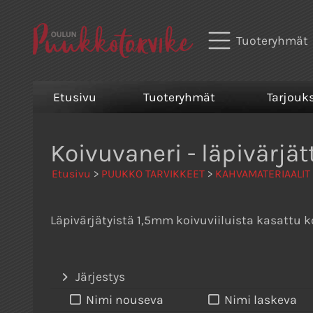
Tuoteryhmät
Etusivu
Tuoteryhmät
Tarjouk
Koivuvaneri - läpivärjät
Etusivu
>
PUUKKO TARVIKKEET
>
KAHVAMATERIAALIT
Läpivärjätyistä 1,5mm koivuviiluista kasattu 
Järjestys
Nimi nouseva
Nimi laskeva