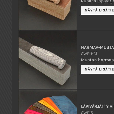
Ruskea läpivärjä
HARMAA-MUSTA 
CWP-HM
Mustan harmaa l
LÄPIVÄRJÄTTY VI
CWP15