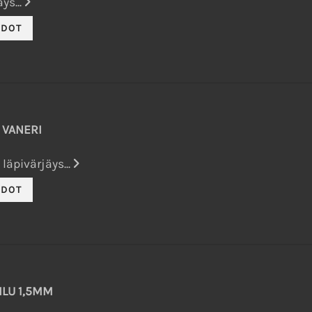
ys...
VANERI
äpivärjäys...
ILU 1,5MM