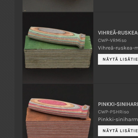
VIHREÄ-RUSKEA
CWP-VRMiso
Vihreä-ruskea-mu
PINKKI-SINIHAR
CWP-PSHRiso
Pinkki-siniharma