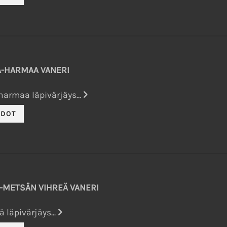
-HARMAA VANERI
armaa läpivärjäys...
-METSÄN VIHREÄ VANERI
 läpivärjäys...