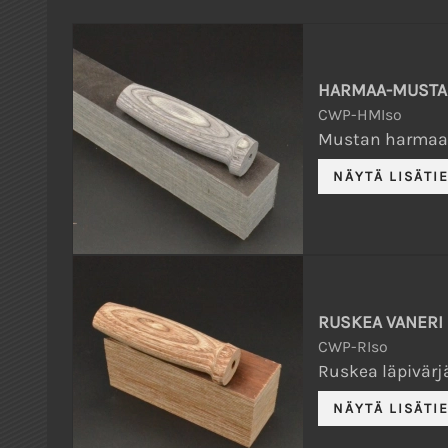
HARMAA-MUSTA 
CWP-HMIso
Mustan harmaa l
RUSKEA VANERI 
CWP-RIso
Ruskea läpivärjä