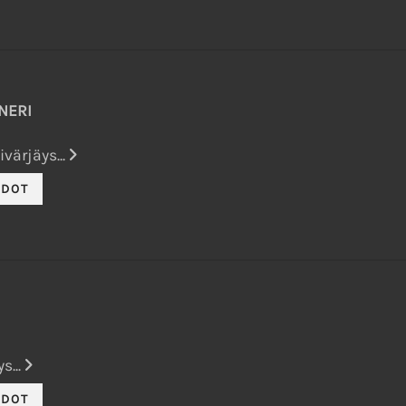
NERI
värjäys...
s...