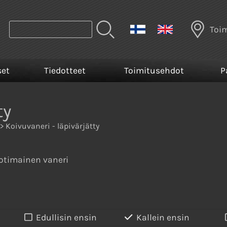
Toi
set
Tiedotteet
Toimitusehdot
P
ty
> Koivuvaneri - läpivärjätty
kotimainen vaneri
Edullisin ensin
Kallein ensin