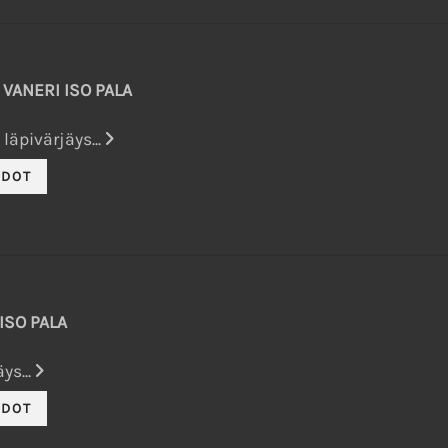
VANERI ISO PALA
äpivärjäys...
ISO PALA
ys...