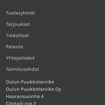
Tuoteryhmät
Tarjoukset
Tiedotteet
Palaute
Yhteystiedot
Toimitusehdot
Oulun Puukkotarvike
Oulun Puukkotarvike Oy
Haaransuontie 4
Citytalli nro 7