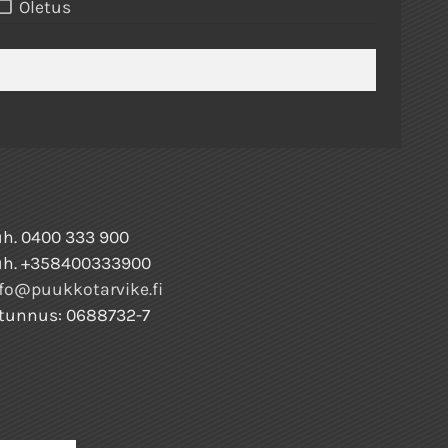
Oletus
h. 0400 333 900
uh. +358400333900
fo@puukkotarvike.fi
tunnus: 0688732-7