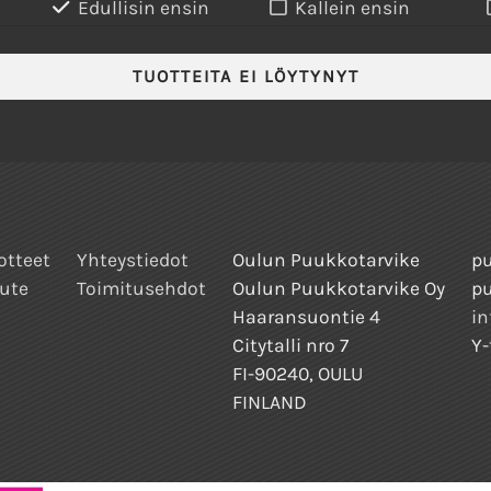
Edullisin ensin
Kallein ensin
TUOTTEITA EI LÖYTYNYT
otteet
Yhteystiedot
Oulun Puukkotarvike
pu
ute
Toimitusehdot
Oulun Puukkotarvike Oy
p
Haaransuontie 4
in
Citytalli nro 7
Y-
FI-90240, OULU
FINLAND