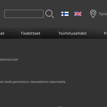
Toi
set
Tiedotteet
Toimitusehdot
P
stamoinen
ki terät perinteisin menetelmin takomalla.