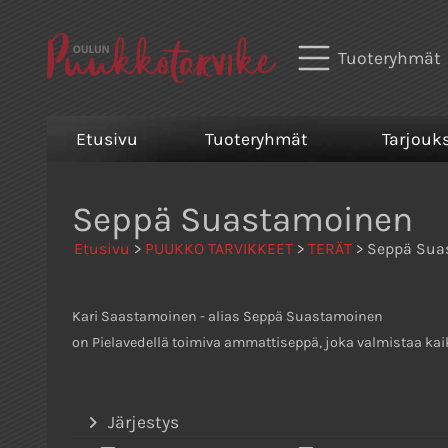
Tuoteryhmät
Etusivu
Tuoteryhmät
Tarjouk
Seppä Suastamoinen
Etusivu
>
PUUKKO TARVIKKEET
>
TERÄT
> Seppä Sua
Kari Saastamoinen - alias Seppä Suastamoinen
on Pielavedellä toimiva ammattiseppä, joka valmistaa kaik
Järjestys