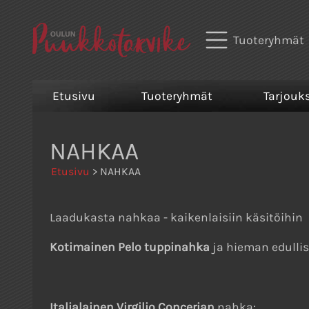
Tuoteryhmät
Etusivu
Tuoteryhmät
Tarjouk
NAHKAA
Etusivu
> NAHKAA
Laadukasta nahkaa - kaikenlaisiin käsitöihin
Kotimainen Pelo tuppinahka
ja hieman edullis
Italialainen Virgilio Concerian
nahka: