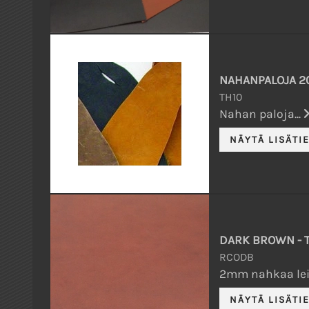
NAHANPALOJA 2
TH10
Nahan paloja...
DARK BROWN -
RCODB
2mm nahkaa lei