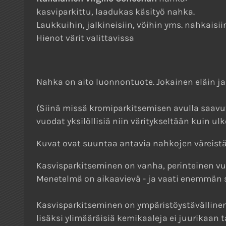
kasviparkittu, laadukas käsityö nahka.
Laukkuihin, jalkineisiin, vöihin yms. nahkaisi
Hienot värit valittavissa
Nahka on aito luonnontuote. Jokainen eläin ja 
(Siinä missä kromiparkitsemisen avulla saav
vuodat yksilöllisiä niin väritykseltään kuin u
Kuvat ovat suuntaa antavia nahkojen väreistä
Kasvisparkitseminen on vanha, perinteinen vu
Menetelmä on aikaavievä - ja vaati enemmän s
Kasvisparkitseminen on ympäristöystävällinen 
lisäksi ylimääräisiä kemikaaleja ei juurikaan ta