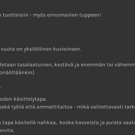
in tuotteisiin - myös erinomainen tuppeen!
vuota on yksilöllinen kuvioineen.
utetaan tasalaatuinen, kestävä ja enemmän tai vähemmä
lkonäöltäänkin)
.
odan käsittelytapa.
ekä työtä että ammattitaitoa - mikä valitettavasti tar
tapa käsitellä nahkaa, koska kasveista ja puista saat
rvita.