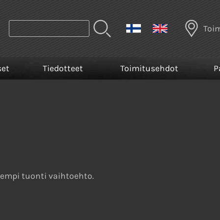
Toi
set
Tiedotteet
Toimitusehdot
P
empi tuonti vaihtoehto.