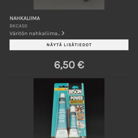
NAHKALIIMA
BKCA50
Väritön nahkaliima...
6,50 €