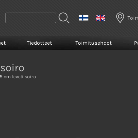
Toi
set
Tiedotteet
Toimitusehdot
P
soiro
5 cm leveä soiro