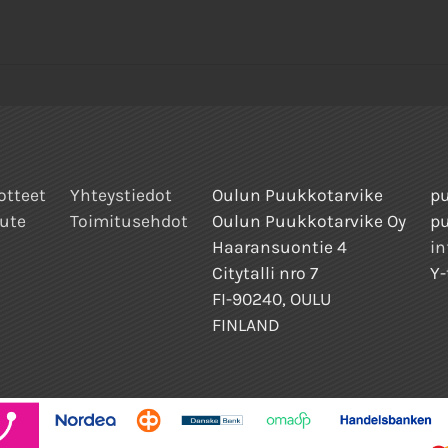
otteet
Yhteystiedot
Oulun Puukkotarvike
pu
ute
Toimitusehdot
Oulun Puukkotarvike Oy
p
Haaransuontie 4
in
Citytalli nro 7
Y-
FI-90240, OULU
FINLAND