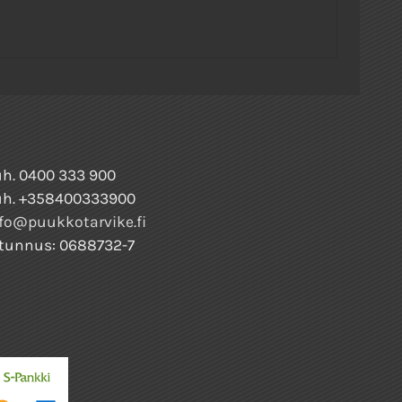
h. 0400 333 900
uh. +358400333900
fo@puukkotarvike.fi
tunnus: 0688732-7