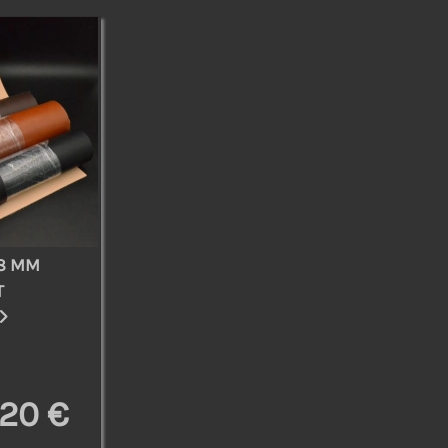
,8 MM
T
,20 €