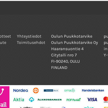
otteet
Yhteystiedot
Oulun Puukkotarvike
pu
ute
Toimitusehdot
Oulun Puukkotarvike Oy
p
Haaransuontie 4
in
Citytalli nro 7
Y-
FI-90240, OULU
FINLAND