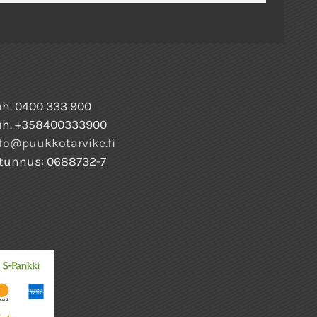
h. 0400 333 900
uh. +358400333900
fo@puukkotarvike.fi
tunnus: 0688732-7