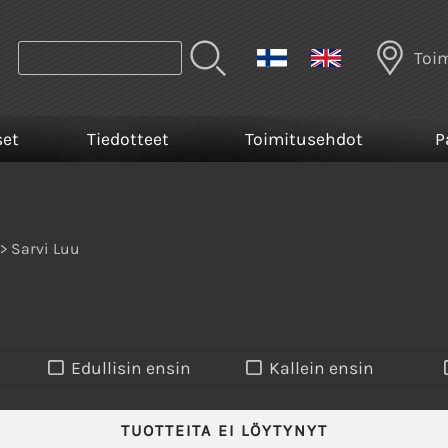
Toi
set
Tiedotteet
Toimitusehdot
P
> Sarvi Luu
Edullisin ensin
Kallein ensin
TUOTTEITA EI LÖYTYNYT