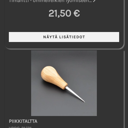
Timantti - ommelreikien lyömiseen...
21,50 €
PIIKKITALTTA