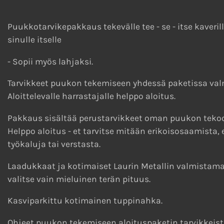
Puukkotarvikepakkaus tekevälle tee - se - itse kaverill
sinulle itselle
- Sopii myös lahjaksi.
Tarvikkeet puukon tekemiseen yhdessä paketissa val
Aloittelevalle harrastajalle helppo aloitus.
Pakkaus sisältää perustarvikkeet oman puukon teko
Helppo aloitus - et tarvitse mitään erikoisosaamista, 
työkaluja tai verstasta.
Laadukkaat ja kotimaiset Laurin Metallin valmistamat
valitse vain mieluinen terän pituus.
Kasviparkittu kotimainen tuppinahka.
Ohjeet puukon tekemiseen aloituspaketin tarvikkeist