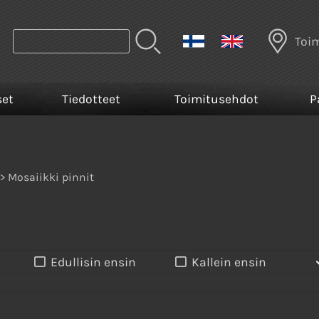
Toi
set
Tiedotteet
Toimitusehdot
P
> Mosaiikki pinnit
Edullisin ensin
Kallein ensin