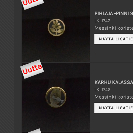
Uutta
PIHLAJA -PINNI
LKL1747
Messinki koriste
Uutta
KARHU KALASSA
LKL1746
Messinki koriste