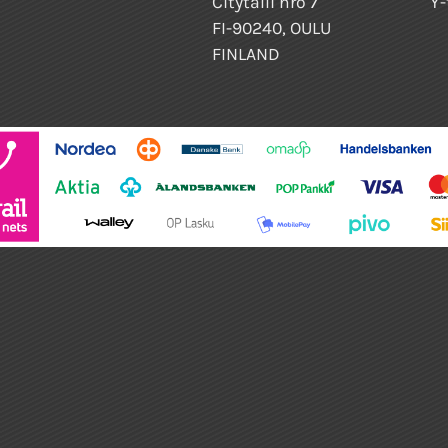
Citytalli nro 7
Y-
FI-90240, OULU
FINLAND