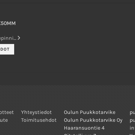
5X50MM
pinni...
otteet
Yhteystiedot
Oulun Puukkotarvike
pu
ute
Toimitusehdot
Oulun Puukkotarvike Oy
p
Haaransuontie 4
in