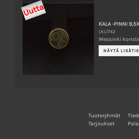
Uutta
KALA -PINNI 9,
LKL1742
Messinki koriste
Tuoteryhmät
Tied
Tarjoukset
Pala