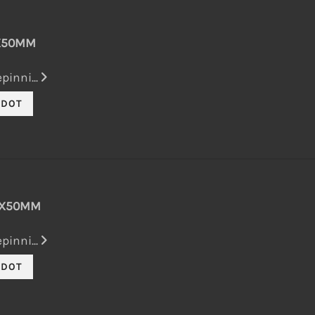
5X50MM
pinni...
,5X50MM
pinni...