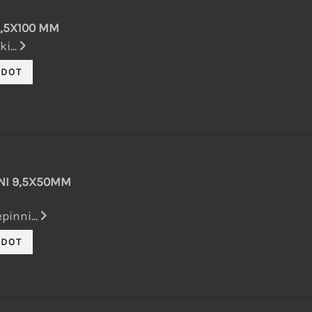
9,5X100 MM
i...
NI 9,5X50MM
pinni...