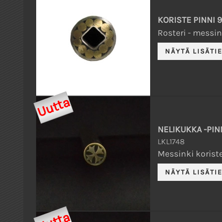
KORISTE PINNI 
Rosteri - messink
Uutta
NELIKUKKA -PIN
LKL1748
Messinki koriste