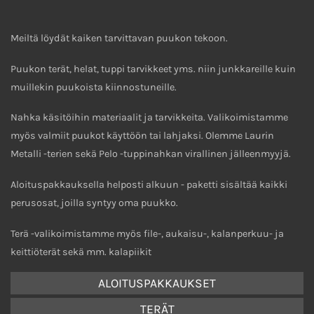
Meiltä löydät kaiken tarvittavan puukon tekoon.
Puukon terät, helat, tuppi tarvikkeet yms. niin junkkareille kuin
muillekin puukoista kiinnostuneille.
Nahka käsitöihin materiaalit ja tarvikkeita. Valikoimistamme
myös valmiit puukot käyttöön tai lahjaksi. Olemme Laurin
Metalli -terien sekä Pelo -tuppinahkan virallinen jälleenmyyjä.
Aloituspakkauksella helposti alkuun - paketti sisältää kaikki
perusosat, joilla syntyy oma puukko.
Terä -valikoimistamme myös file-, aukaisu-, kalanperkuu- ja
keittiöterät sekä mm. kalapiikit
ALOITUSPAKKAUKSET
TERÄT