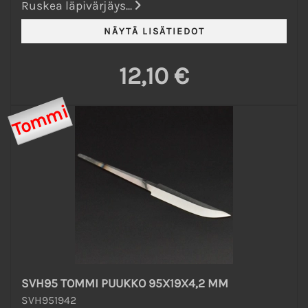
Ruskea läpivärjäys...
12,10 €
Tommi
SVH95 TOMMI PUUKKO 95X19X4,2 MM
SVH951942