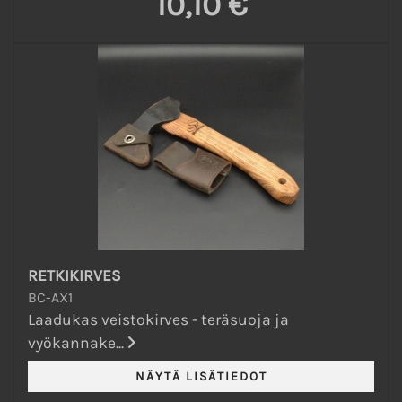
10,10 €
RETKIKIRVES
BC-AX1
Laadukas veistokirves - teräsuoja ja
vyökannake...