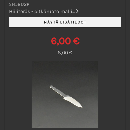
SH58172P
Hiiliteräs - pitkäruoto malli...
6,00 €
8,00 €