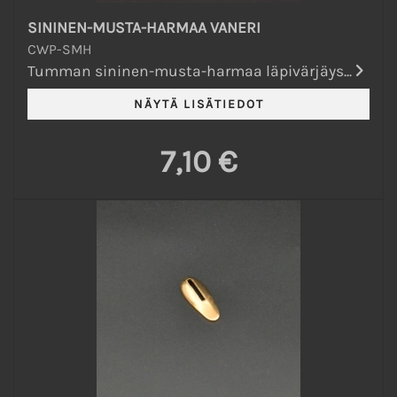
SININEN-MUSTA-HARMAA VANERI
CWP-SMH
Tumman sininen-musta-harmaa läpivärjäys...
7,10 €