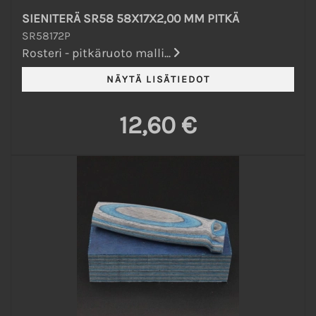
SIENITERÄ SR58 58X17X2,00 MM PITKÄ
SR58172P
Rosteri - pitkäruoto malli...
12,60 €