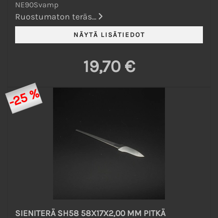
NE90Svamp
Ruostumaton teräs...
19,70 €
-25 %
SIENITERÄ SH58 58X17X2,00 MM PITKÄ